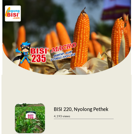
BISI 220, Nyolong Pethek
4,193 views