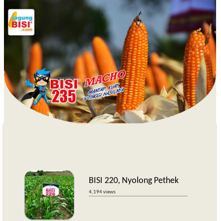
BISI 220, Nyolong Pethek
4,194 views